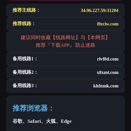
推荐主线路：
34.96.227.59:31204
推荐线路：
i9zciw.com
建议同时收藏【线路网址】与【本网页】
推荐『下载APP』 防止迷路
备用线路1：
rlvf0d.com
备用线路2：
x8xmt.com
备用线路3：
khfnmk.com
推荐浏览器：
谷歌、Safari、火狐、Edge